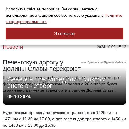
Используя сайт severpost.ru, Вы соглашаетесь с
использованием файлов cookie, которые указаны в
Политике
конфиденциальности
.
Я согласен
Новости
2024-10-09, 15:12
Печенгскую дорогу у
Фото: Правительство Мурманской области
Долины Славы перекроют
В связи с празднованием 80-летия со Дня разгрома немецко-
Северян предупредили о мокром
фашистских войск в Советском Заполярье 26 октября будет
снеге в четверг
ограничено движение транспорта в районе Долины Славы.
09 10 2024
Будет закрыт проезд для грузового транспорта с 1429 км по
1471 км с 12.30 до 17.00, а для всех видов транспорта с 1456 км
по 1458 км с 13.00 до 16.30.