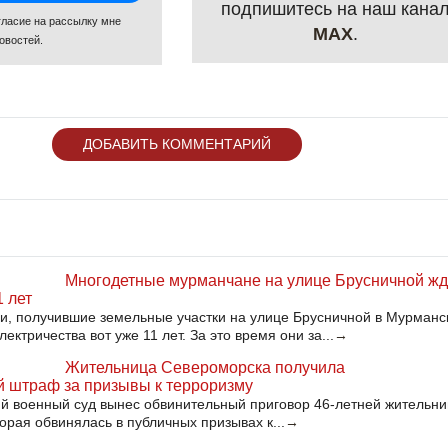
подпишитесь на наш кана
гласие на рассылку мне
MAX
.
овостей.
ДОБАВИТЬ КОММЕНТАРИЙ
Многодетные мурманчане на улице Брусничной жд
1 лет
, получившие земельные участки на улице Брусничной в Мурманс
ектричества вот уже 11 лет. За это время они за...
→
Жительница Североморска получила
 штраф за призывы к терроризму
й военный суд вынес обвинительный приговор 46-летней жительни
орая обвинялась в публичных призывах к...
→