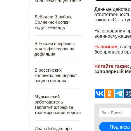
Кольском полуострове
Данные действи
ответственность 
Лебедев: В районе
закона «О стату
Солнечной сопки
ходит медведь
На основании пр
военнослужащему
В России впервые с
Напомним
, сап
мая зафиксирована
боеприпасов вр
дефляция
Читайте также:
В российских
заполярный М
колониях расширяют
рацион питания
Мурманский
работодатель
заплатит штраф за
травмирование моряка
Иван Лебедев про