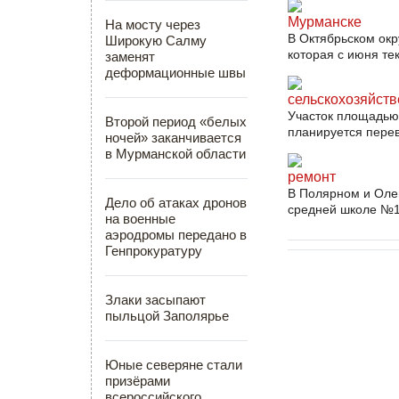
Мурманске
На мосту через
В Октябрьском ок
Широкую Салму
которая с июня те
заменят
деформационные швы
сельскохозяйст
Участок площадью 
Второй период «белых
планируется перев
ночей» заканчивается
в Мурманской области
ремонт
В Полярном и Олен
Дело об атаках дронов
средней школе №1 
на военные
аэродромы передано в
Генпрокуратуру
Злаки засыпают
пыльцой Заполярье
Юные северяне стали
призёрами
всероссийского