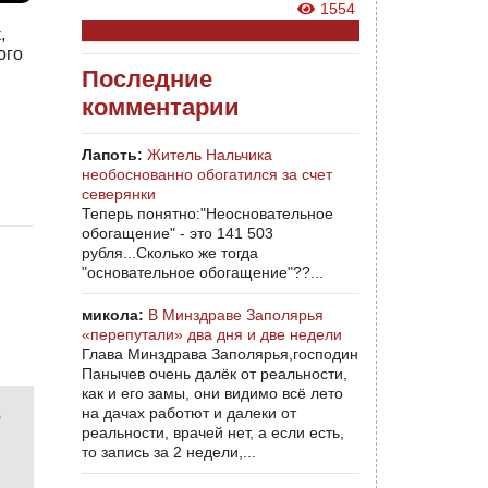
1554
,
ого
Последние
комментарии
Лапоть:
Житель Нальчика
необоснованно обогатился за счет
северянки
Теперь понятно:"Неосновательное
обогащение" - это 141 503
рубля...Сколько же тогда
"основательное обогащение"??...
микола:
В Минздраве Заполярья
«перепутали» два дня и две недели
Глава Минздрава Заполярья,господин
Панычев очень далёк от реальности,
как и его замы, они видимо всё лето
на дачах работют и далеки от
о
реальности, врачей нет, а если есть,
то запись за 2 недели,...