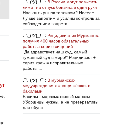
.¯\_(ツ)_/¯.:
В России могут повысить
л
лимит на отпуск бензина в одни руки
Насытить рынок топливом? Неееее....
Лучше запретим и усилим контроль за
соблюдением запрета....
.¯\_(ツ)_/¯.:
Рецидивист из Мурманска
получил 400 часов обязательных
работ за серию хищений
"Да здравствует наш суд, самый
гуманный суд в мире!" Рецидивист +
серия краж = исправительные
работы....
.¯\_(ツ)_/¯.:
В мурманских
ут
медучреждениях «напряжёнка» с
бахилами
ке,
Бахилы - маразматичный маразм.
Уборщицы нужны, а не презервативы
для обуви....
це