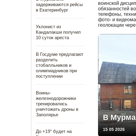
воинской дисци
задерживаются рейсы
обязанностей в
в Екатеринбург
телефоны, техни
фото- и видеома
геолокации чере
Уклонист из
Кандалакши получил
10 суток ареста
В Госдуме предлагают
разделить
стобалльников и
олимпиадников при
поступлении
Воины-
железнодорожники
тренировались
уничтожать дроны в
Заполярье
В Мурма
15 05 2026
До +19° будет на