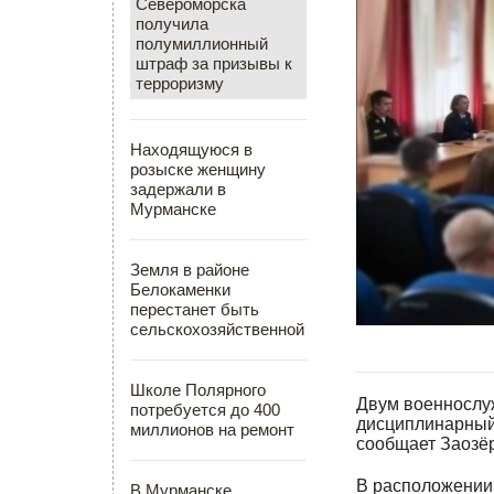
Североморска
получила
полумиллионный
штраф за призывы к
терроризму
Находящуюся в
розыске женщину
задержали в
Мурманске
Земля в районе
Белокаменки
перестанет быть
сельскохозяйственной
Школе Полярного
Двум военнослу
потребуется до 400
дисциплинарный 
миллионов на ремонт
сообщает Заозёр
В расположении 
В Мурманске