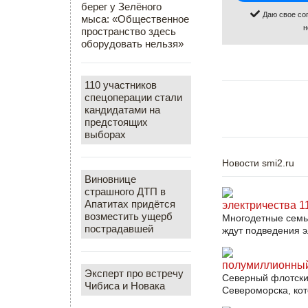
берег у Зелёного
Даю свое со
мыса: «Общественное
н
пространство здесь
оборудовать нельзя»
110 участников
спецоперации стали
кандидатами на
предстоящих
выборах
Новости smi2.ru
Виновнице
страшного ДТП в
Апатитах придётся
электричества 1
возместить ущерб
Многодетные семьи
пострадавшей
ждут подведения эл
полумиллионный
Эксперт про встречу
Северный флотски
Чибиса и Новака
Североморска, кот