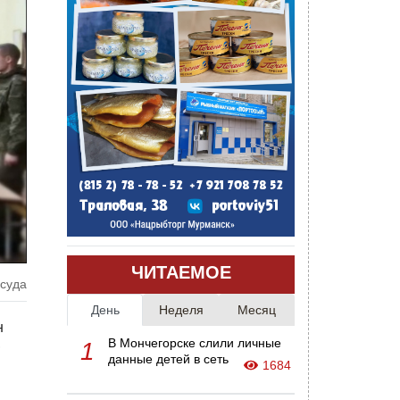
ЧИТАЕМОЕ
 суда
День
Неделя
Месяц
н
,
В Мончегорске слили личные
1
данные детей в сеть
1684