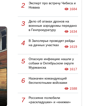
Эксперт про встречу Чибиса и
2
Новака
1684
Дело об атаках дронов на
3
военные аэродромы передано
в Генпрокуратуру
1634
В Заполярье проводят рейды
4
на дачных участках
1619
Опасную инфекцию нашли у
5
собаки в Октябрьском округе
Мурманска
1617
Назначен командующий
6
беспилотными войсками
1588
Россияне полюбили
7
«раскладушки» и «книжки»