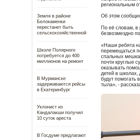
региональным о
Об этом сообщи
Земля в районе
Белокаменки
перестанет быть
По её словам, в
сельскохозяйственной
безвозмездно по
«Наши ребята на
Школе Полярного
перемещаться п
потребуется до 400
спальных мешках
миллионов на ремонт
почти круглые с
оказывать помощ
детей в
школах,
В Мурманске
будут помогать 
задерживаются рейсы
тыла
», - рассказ
в Екатеринбург
Уклонист из
Кандалакши получил
10 суток ареста
В Госдуме предлагают