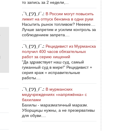
то запись за 2 недели,...
.¯\_(ツ)_/¯.:
В России могут повысить
лимит на отпуск бензина в одни руки
Насытить рынок топливом? Неееее....
Лучше запретим и усилим контроль за
о
соблюдением запрета....
.¯\_(ツ)_/¯.:
Рецидивист из Мурманска
получил 400 часов обязательных
л
работ за серию хищений
"Да здравствует наш суд, самый
гуманный суд в мире!" Рецидивист +
серия краж = исправительные
работы....
.¯\_(ツ)_/¯.:
В мурманских
медучреждениях «напряжёнка» с
бахилами
Бахилы - маразматичный маразм.
Уборщицы нужны, а не презервативы
для обуви....