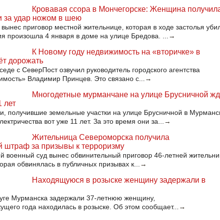
Кровавая ссора в Мончегорске: Женщина получил
и за удар ножом в шею
 вынес приговор местной жительнице, которая в ходе застолья уби
ия произошла 4 января в доме на улице Бредова. ...
→
К Новому году недвижимость на «вторичке» в
ёт дорожать
еседе с СеверПост озвучил руководитель городского агентства
мость» Владимир Принцев. Это связано с...
→
Многодетные мурманчане на улице Брусничной жд
1 лет
, получившие земельные участки на улице Брусничной в Мурманс
ектричества вот уже 11 лет. За это время они за...
→
Жительница Североморска получила
 штраф за призывы к терроризму
й военный суд вынес обвинительный приговор 46-летней жительни
орая обвинялась в публичных призывах к...
→
Находящуюся в розыске женщину задержали в
руге Мурманска задержали 37-летнюю женщину,
кущего года находилась в розыске. Об этом сообщает...
→