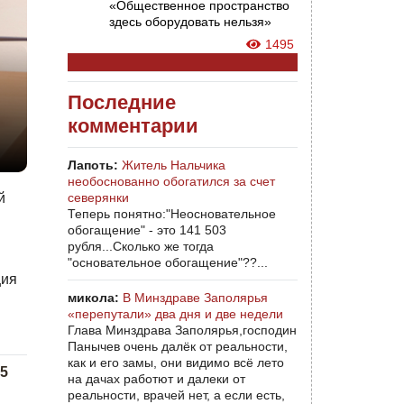
«Общественное пространство
здесь оборудовать нельзя»
1495
Последние
комментарии
Лапоть:
Житель Нальчика
необоснованно обогатился за счет
северянки
й
Теперь понятно:"Неосновательное
обогащение" - это 141 503
рубля...Сколько же тогда
"основательное обогащение"??...
ция
микола:
В Минздраве Заполярья
«перепутали» два дня и две недели
Глава Минздрава Заполярья,господин
Панычев очень далёк от реальности,
как и его замы, они видимо всё лето
5
на дачах работют и далеки от
реальности, врачей нет, а если есть,