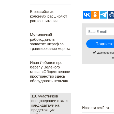
В российских
колониях расширяют
рацион питания
Мурманский
работодатель
заплатит штраф за
травмирование моряка
Даю свое со
н
Иван Лебедев про
берег у Зелёного
мыса: «Общественное
пространство здесь
оборудовать нельзя»
110 участников
спецоперации стали
кандидатами на
Новости smi2.ru
предстоящих