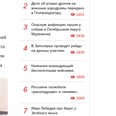
Дело об атаках дронов на
2
военные аэродромы передано
в Генпрокуратуру
1651
Опасную инфекцию нашли у
3
собаки в Октябрьском округе
Мурманска
1636
ней
В Заполярье проводят рейды
4
ята
на дачных участках
1630
для
м
Назначен командующий
5
беспилотными войсками
1609
Россияне полюбили
6
«раскладушки» и «книжки»
1569
Иван Лебедев про берег у
7
Зелёного мыса: