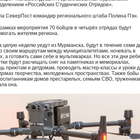
тделением «Российских Студенческих Отрядов»
.
ла СеверПост командир регионального штаба Полина Пэн.
 рамках мероприятия 70 бойцов в четырёх отрядах будут
могать жителям региона.
 целую неделю уедут из Мурманска, будут в течение семи д
о своим маршрутам между муниципалитетами, ночевать в
, а готовить сами себе в мультиварках. Но все эти дни реб
утки будут расчищать снег на памятниках и мемориалах,
ь приютам и детдомам, проводить мастер-классы и уроки 
 домах творчества, молодежных пространствах.
Также бойы
воспитанникам домов престарелых, семьям СВО, труженика
ала она.