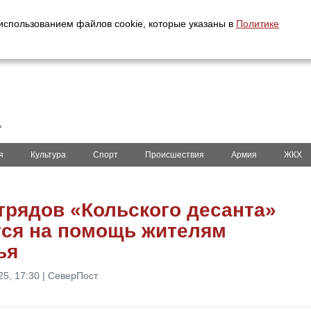
с использованием файлов cookie, которые указаны в
Политике
ь
я
Культура
Спорт
Происшествия
Армия
ЖКХ
трядов «Кольского десанта»
тся на помощь жителям
ья
25, 17:30 | СеверПост