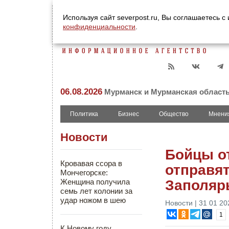
Используя сайт severpost.ru, Вы соглашаетесь 
конфиденциальности
.
06.08.2026
Мурманск и Мурманская област
Политика
Бизнес
Общество
Мнени
Новости
Бойцы о
Кровавая ссора в
отправя
Мончегорске:
Женщина получила
Заполяр
семь лет колонии за
удар ножом в шею
Новости | 31 01 20
1
К Новому году