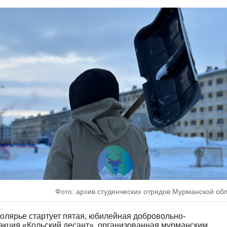
Фото: архив студенческих отрядов Мурманской об
олярье стартует пятая, юбилейная добровольно-
акция «Кольский десант»,
организованная мурманским