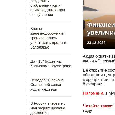
разделить
стобалльников и
олимпиадников при
поступлении
Финанси
Воины-
увеличил
железнодорожники
тренировались
уничтожать дроны в
23 12 2024
Заполярье
Акция охватит 1
акции «Снежный
До +19° будет на
Кольском полуострове
Её открытие сос
областном центр
мероприятий на 
Лебедев: В районе
8 февраля.
Солнечной сопки
ходит медведь
Напомним
, в М
В России впервые с
Читайте также:
мая зафиксирована
году
дефляция