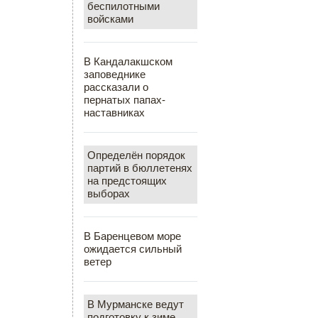
беспилотными
войсками
В Кандалакшском
заповеднике
рассказали о
пернатых папах-
наставниках
Определён порядок
партий в бюллетенях
на предстоящих
выборах
В Баренцевом море
ожидается сильный
ветер
В Мурманске ведут
подготовку к зиме