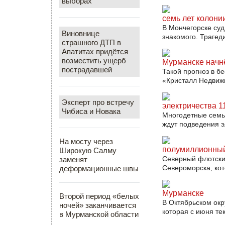
выборах
семь лет колони
В Мончегорске суд
Виновнице
знакомого. Трагед
страшного ДТП в
Апатитах придётся
возместить ущерб
Мурманске начн
пострадавшей
Такой прогноз в б
«Кристалл Недвижи
Эксперт про встречу
электричества 1
Чибиса и Новака
Многодетные семьи
ждут подведения эл
На мосту через
полумиллионный
Широкую Салму
Северный флотски
заменят
Североморска, кот
деформационные швы
Мурманске
Второй период «белых
В Октябрьском ок
ночей» заканчивается
которая с июня те
в Мурманской области