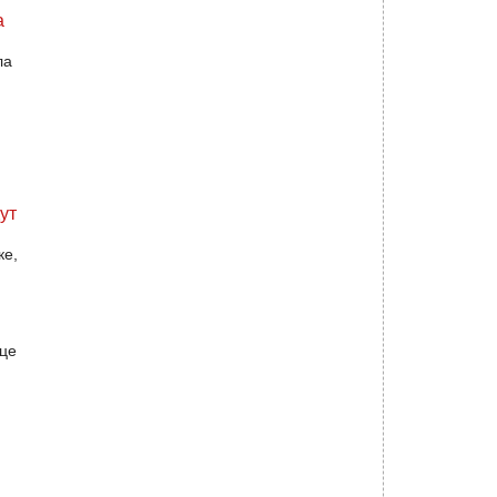
а
ла
ут
ке,
це