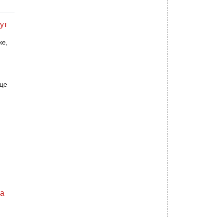
ут
ке,
це
на