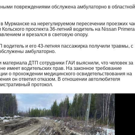
сными повреждениями обслужена амбулаторно в областной
5 в Мурманске на нерегулируемом пересечении проезжих ча
 Кольского проспекта 36-летний водитель на Nissan Primera
авлением и врезался в световую опору.
П водитель и его 43-летняя пассажирка получили травмы, с
обслужены амбулаторно.
материала ДТП сотрудники ГАИ выяснили, что человек за
не имеет водительских прав. На законное требование
ции о прохождении медицинского освидетельствования на
ения он ответил отказом. В отношении автолюбителя
нистративный протокол.