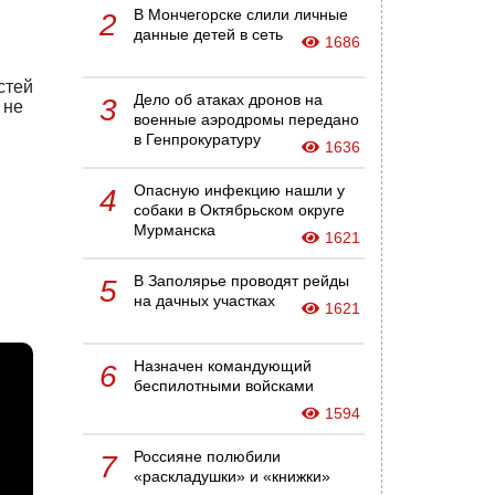
В Мончегорске слили личные
2
данные детей в сеть
1686
стей
Дело об атаках дронов на
3
 не
военные аэродромы передано
в Генпрокуратуру
1636
Опасную инфекцию нашли у
4
собаки в Октябрьском округе
Мурманска
1621
В Заполярье проводят рейды
5
на дачных участках
1621
Назначен командующий
6
беспилотными войсками
1594
Россияне полюбили
7
«раскладушки» и «книжки»