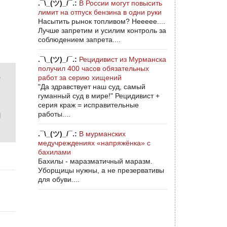
.¯\_(ツ)_/¯.:
В России могут повысить
лимит на отпуск бензина в одни руки
Насытить рынок топливом? Неееее....
Лучше запретим и усилим контроль за
соблюдением запрета....
.¯\_(ツ)_/¯.:
Рецидивист из Мурманска
получил 400 часов обязательных
о
работ за серию хищений
"Да здравствует наш суд, самый
гуманный суд в мире!" Рецидивист +
серия краж = исправительные
работы....
л
.¯\_(ツ)_/¯.:
В мурманских
медучреждениях «напряжёнка» с
бахилами
Бахилы - маразматичный маразм.
Уборщицы нужны, а не презервативы
для обуви....