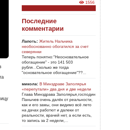
1556
Последние
комментарии
Лапоть:
Житель Нальчика
необоснованно обогатился за счет
северянки
Теперь понятно:"Неосновательное
обогащение" - это 141 503
в
рубля...Сколько же тогда
"основательное обогащение"??...
та
микола:
В Минздраве Заполярья
«перепутали» два дня и две недели
Глава Минздрава Заполярья,господин
ницу
Панычев очень далёк от реальности,
как и его замы, они видимо всё лето
на дачах работют и далеки от
реальности, врачей нет, а если есть,
то запись за 2 недели,...