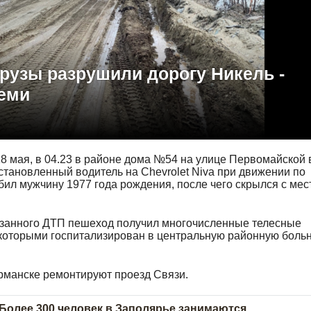
рузы разрушили дорогу Никель -
еми
18 мая, в 04.23 в районе дома №54 на улице Первомайской 
тановленный водитель на Chevrolet Niva при движении по
бил мужчину 1977 года рождения, после чего скрылся с мес
азанного ДТП пешеход получил многочисленные телесные
которыми госпитализирован в центральную районную боль
урманске ремонтируют проезд Связи.
Более 300 человек в Заполярье занимаются