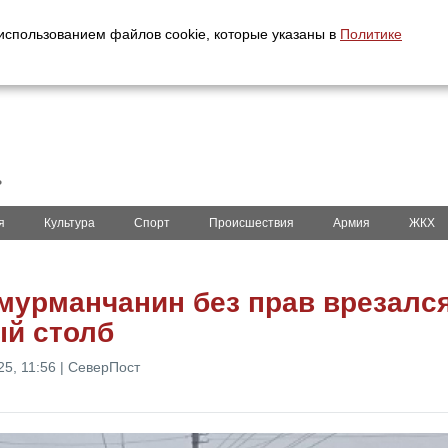
с использованием файлов cookie, которые указаны в
Политике
ь
я
Культура
Спорт
Происшествия
Армия
ЖКХ
мурманчанин без прав врезался
й столб
25, 11:56 | СеверПост