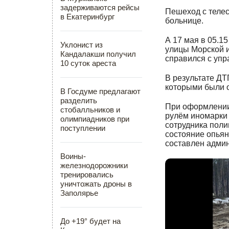
задерживаются рейсы
Пешеход с теле
в Екатеринбург
больнице.
А 17 мая в 05.1
Уклонист из
улицы Морской и
Кандалакши получил
справился с упр
10 суток ареста
В результате ДТ
которыми были 
В Госдуме предлагают
разделить
При оформлении 
стобалльников и
рулём иномарки 
олимпиадников при
сотрудника поли
поступлении
состояние опьян
составлен адми
Воины-
железнодорожники
тренировались
уничтожать дроны в
Заполярье
До +19° будет на