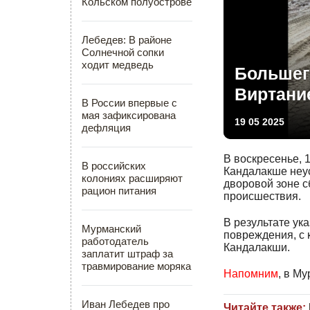
Кольском полуострове
Лебедев: В районе
Солнечной сопки
ходит медведь
Большег
Виртани
В России впервые с
мая зафиксирована
19 05 2025
дефляция
В воскресенье, 
В российских
Кандалакше неус
колониях расширяют
дворовой зоне с
рацион питания
происшествия.
В результате ук
Мурманский
повреждения, с 
работодатель
Кандалакши.
заплатит штраф за
травмирование моряка
Напомним
, в М
Иван Лебедев про
Читайте также: