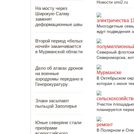
Новости smi2.ru
На мосту через
Широкую Салму
заменят
электричества 1
деформационные швы
Многодетные семьи
ждут подведения эл
Второй период «белых
ночей» заканчивается
полумиллионный
в Мурманской области
Северный флотски
Североморска, кот
Дело об атаках дронов
Мурманске
на военные
В Октябрьском ок
аэродромы передано в
которая с июня те
Генпрокуратуру
сельскохозяйст
Злаки засыпают
Участок площадью 
пыльцой Заполярье
планируется перев
Юные северяне стали
ремонт
призёрами
В Полярном и Олен
всероссийского