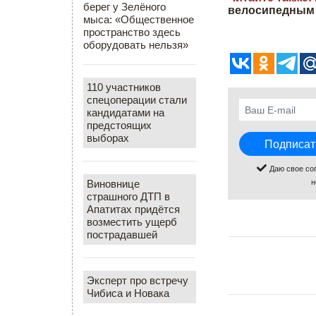
берег у Зелёного
велосипедным
мыса: «Общественное
пространство здесь
оборудовать нельзя»
110 участников
спецоперации стали
кандидатами на
предстоящих
выборах
Даю свое со
Виновнице
н
страшного ДТП в
Апатитах придётся
возместить ущерб
пострадавшей
Эксперт про встречу
Чибиса и Новака