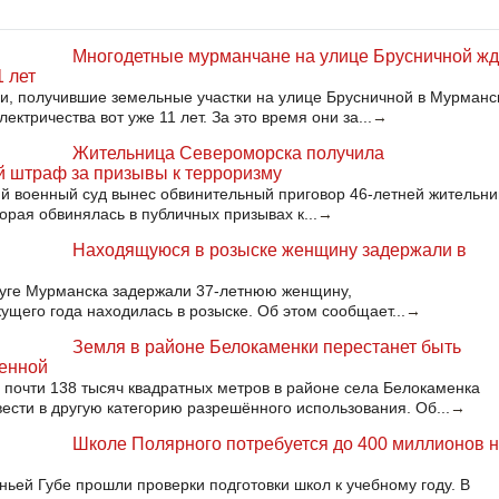
Многодетные мурманчане на улице Брусничной жд
1 лет
, получившие земельные участки на улице Брусничной в Мурманс
ектричества вот уже 11 лет. За это время они за...
→
Жительница Североморска получила
 штраф за призывы к терроризму
й военный суд вынес обвинительный приговор 46-летней жительни
орая обвинялась в публичных призывах к...
→
Находящуюся в розыске женщину задержали в
руге Мурманска задержали 37-летнюю женщину,
кущего года находилась в розыске. Об этом сообщает...
→
Земля в районе Белокаменки перестанет быть
венной
почти 138 тысяч квадратных метров в районе села Белокаменка
ести в другую категорию разрешённого использования. Об...
→
Школе Полярного потребуется до 400 миллионов 
ьей Губе прошли проверки подготовки школ к учебному году. В