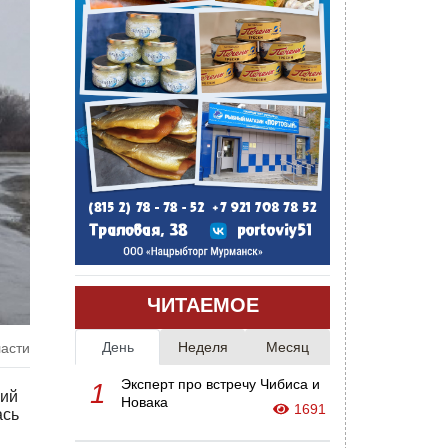
ЧИТАЕМОЕ
День
Неделя
Месяц
ласти
Эксперт про встречу Чибиса и
1
ний
Новака
1691
ась