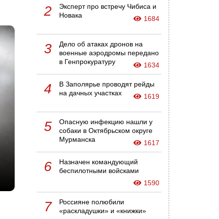
Эксперт про встречу Чибиса и
2
Новака
1684
Дело об атаках дронов на
3
военные аэродромы передано
в Генпрокуратуру
1634
В Заполярье проводят рейды
4
на дачных участках
1619
Опасную инфекцию нашли у
5
собаки в Октябрьском округе
Мурманска
1617
Назначен командующий
6
беспилотными войсками
1590
Россияне полюбили
7
«раскладушки» и «книжки»