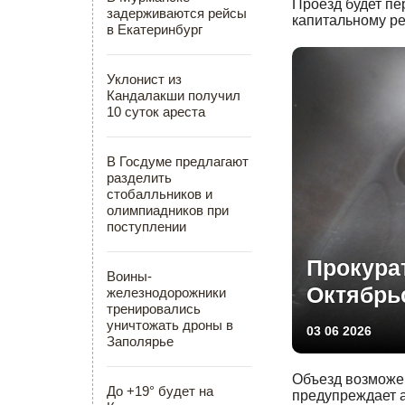
Проезд будет пе
задерживаются рейсы
капитальному ре
в Екатеринбург
Уклонист из
Кандалакши получил
10 суток ареста
В Госдуме предлагают
разделить
стобалльников и
олимпиадников при
поступлении
Прокура
Воины-
Октябрь
железнодорожники
тренировались
уничтожать дроны в
03 06 2026
Заполярье
Объезд возможен
До +19° будет на
предупреждает 