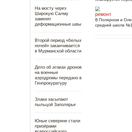
На мосту через
Широкую Салму
ремонт
заменят
В Полярном и Олен
деформационные швы
средней школе №1 
Второй период «белых
ночей» заканчивается
в Мурманской области
Дело об атаках дронов
на военные
аэродромы передано в
Генпрокуратуру
Злаки засыпают
пыльцой Заполярье
Юные северяне стали
призёрами
всероссийского