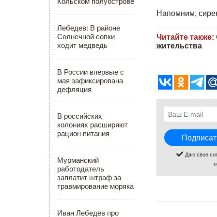
Кольском полуострове
Напомним, сире
Лебедев: В районе
Солнечной сопки
Читайте также:
ходит медведь
жительства
В России впервые с
мая зафиксирована
дефляция
В российских
колониях расширяют
рацион питания
Даю свое со
Мурманский
н
работодатель
заплатит штраф за
травмирование моряка
Иван Лебедев про