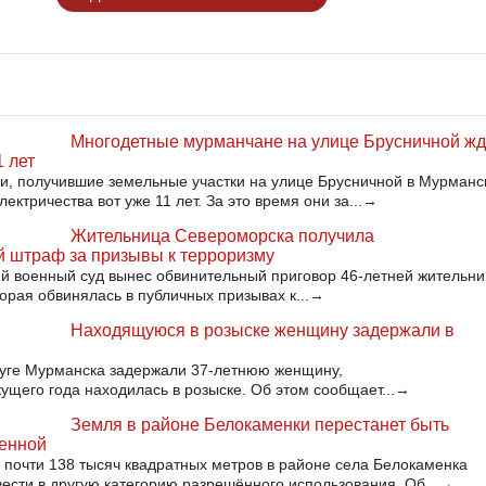
Многодетные мурманчане на улице Брусничной жд
1 лет
, получившие земельные участки на улице Брусничной в Мурманс
ектричества вот уже 11 лет. За это время они за...
→
Жительница Североморска получила
 штраф за призывы к терроризму
й военный суд вынес обвинительный приговор 46-летней жительни
орая обвинялась в публичных призывах к...
→
Находящуюся в розыске женщину задержали в
руге Мурманска задержали 37-летнюю женщину,
кущего года находилась в розыске. Об этом сообщает...
→
Земля в районе Белокаменки перестанет быть
венной
почти 138 тысяч квадратных метров в районе села Белокаменка
ести в другую категорию разрешённого использования. Об...
→