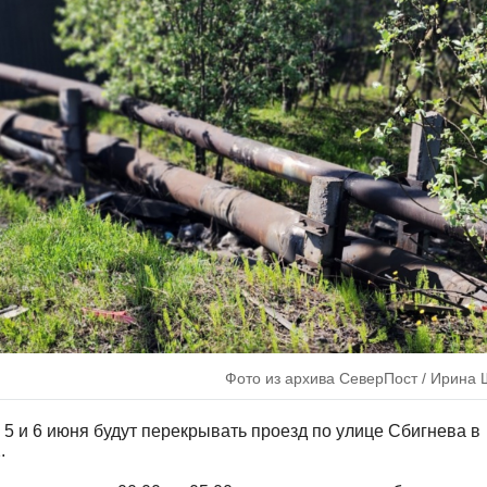
Фото из архива СеверПост / Ирина
5 и 6 июня будут перекрывать проезд по улице Сбигнева в
.