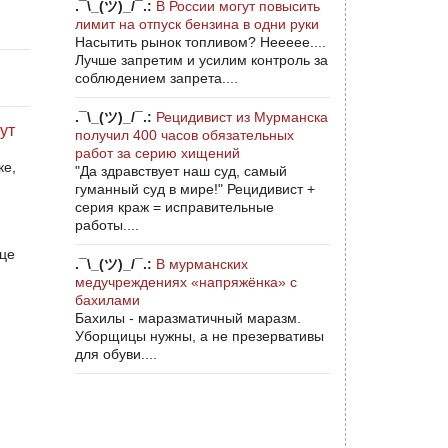
.¯\_(ツ)_/¯.:
В России могут повысить
лимит на отпуск бензина в одни руки
Насытить рынок топливом? Неееее....
Лучше запретим и усилим контроль за
соблюдением запрета....
.¯\_(ツ)_/¯.:
Рецидивист из Мурманска
ут
получил 400 часов обязательных
работ за серию хищений
ке,
"Да здравствует наш суд, самый
гуманный суд в мире!" Рецидивист +
серия краж = исправительные
работы....
це
.¯\_(ツ)_/¯.:
В мурманских
медучреждениях «напряжёнка» с
бахилами
Бахилы - маразматичный маразм.
Уборщицы нужны, а не презервативы
для обуви....