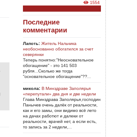
1554
Последние
комментарии
Лапоть:
Житель Нальчика
необоснованно обогатился за счет
северянки
Теперь понятно:"Неосновательное
обогащение" - это 141 503
о
рубля...Сколько же тогда
"основательное обогащение"??...
микола:
В Минздраве Заполярья
л
«перепутали» два дня и две недели
Глава Минздрава Заполярья,господин
Панычев очень далёк от реальности,
как и его замы, они видимо всё лето
на дачах работют и далеки от
реальности, врачей нет, а если есть,
то запись за 2 недели,...