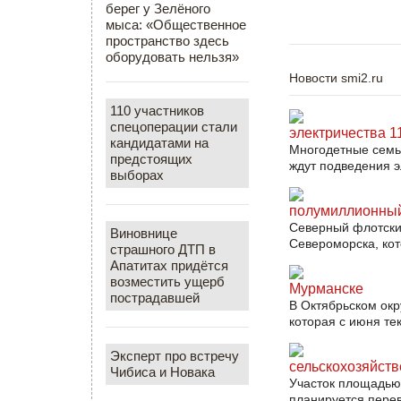
берег у Зелёного
мыса: «Общественное
пространство здесь
оборудовать нельзя»
Новости smi2.ru
110 участников
спецоперации стали
электричества 1
кандидатами на
Многодетные семьи
предстоящих
ждут подведения эл
выборах
полумиллионный
Северный флотски
Виновнице
Североморска, кот
страшного ДТП в
Апатитах придётся
возместить ущерб
Мурманске
пострадавшей
В Октябрьском ок
которая с июня те
Эксперт про встречу
сельскохозяйст
Чибиса и Новака
Участок площадью 
планируется перев